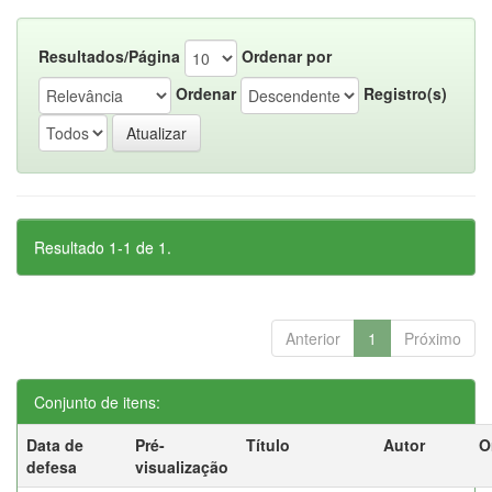
Resultados/Página
Ordenar por
Ordenar
Registro(s)
Resultado 1-1 de 1.
Anterior
1
Próximo
Conjunto de itens:
Data de
Pré-
Título
Autor
O
defesa
visualização