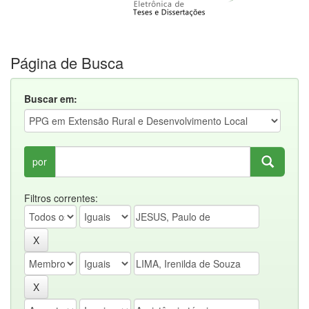
Página de Busca
Buscar em:
por
Filtros correntes: