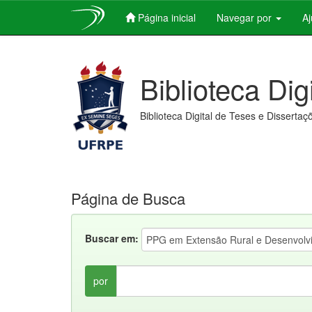
Página inicial
Navegar por
A
Skip
navigation
Biblioteca Dig
Biblioteca Digital de Teses e Dissertaç
Página de Busca
Buscar em:
por