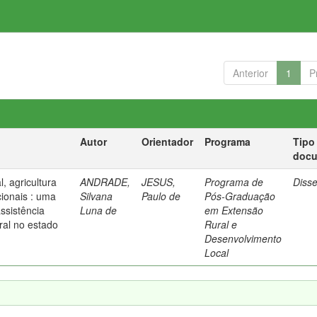
Anterior
1
P
Autor
Orientador
Programa
Tipo
doc
, agricultura
ANDRADE,
JESUS,
Programa de
Diss
cionais : uma
Silvana
Paulo de
Pós-Graduação
ssistência
Luna de
em Extensão
ral no estado
Rural e
Desenvolvimento
Local