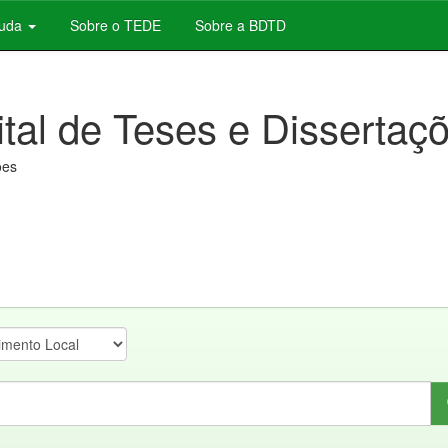
juda
Sobre o TEDE
Sobre a BDTD
ital de Teses e Dissertaç
ões