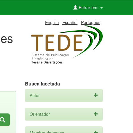
Entrar em:
English
Español
Português
ões
Busca facetada
Autor
Orientador
Membro da banca