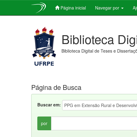
Página inicial
Navegar por
A
Skip
navigation
Biblioteca Dig
Biblioteca Digital de Teses e Dissertaç
Página de Busca
Buscar em:
por