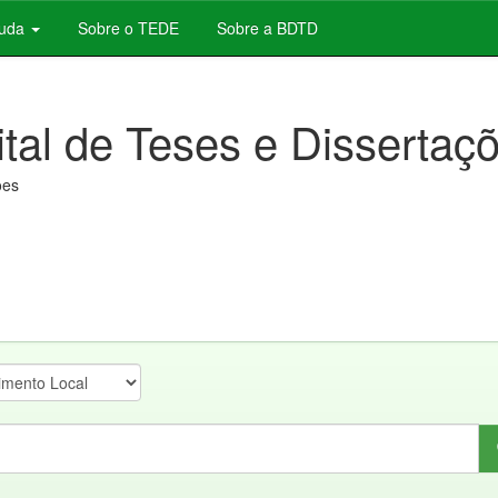
juda
Sobre o TEDE
Sobre a BDTD
ital de Teses e Dissertaç
ões