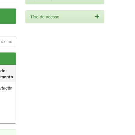
Tipo de acesso
róximo
 de
umento
ertação