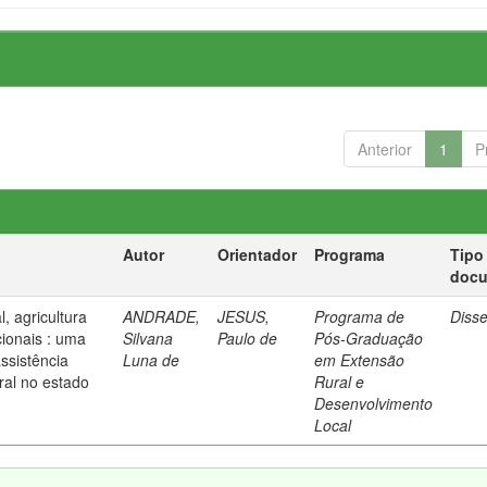
Anterior
1
P
Autor
Orientador
Programa
Tipo
doc
, agricultura
ANDRADE,
JESUS,
Programa de
Diss
cionais : uma
Silvana
Paulo de
Pós-Graduação
ssistência
Luna de
em Extensão
ral no estado
Rural e
Desenvolvimento
Local