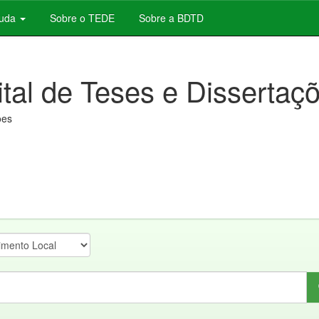
juda
Sobre o TEDE
Sobre a BDTD
ital de Teses e Dissertaç
ões