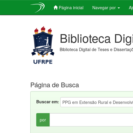
Página inicial
Navegar por
A
Skip
navigation
Biblioteca Dig
Biblioteca Digital de Teses e Dissertaç
Página de Busca
Buscar em:
por