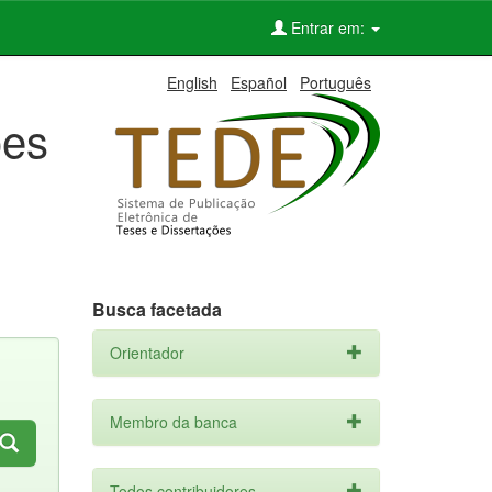
Entrar em:
English
Español
Português
ões
Busca facetada
Orientador
Membro da banca
Todos contribuidores