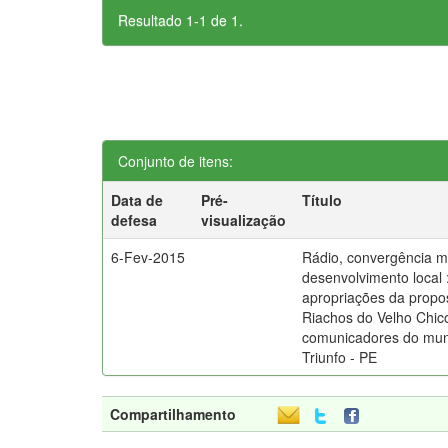
Resultado 1-1 de 1.
Conjunto de itens:
Data de
Pré-
Título
defesa
visualização
6-Fev-2015
Rádio, convergência mi
desenvolvimento local 
apropriações da propos
Riachos do Velho Chic
comunicadores do mun
Triunfo - PE
Compartilhamento