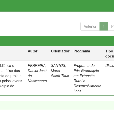
Anterior
1
P
Autor
Orientador
Programa
Tipo
doc
diática e
FERREIRA,
SANTOS,
Programa de
Diss
: análise das
Daniel José
Maria
Pós-Graduação
ta do projeto
do
Salett Tauk
em Extensão
o pelos jovens
Nascimento
Rural e
icípio de
Desenvolvimento
Local