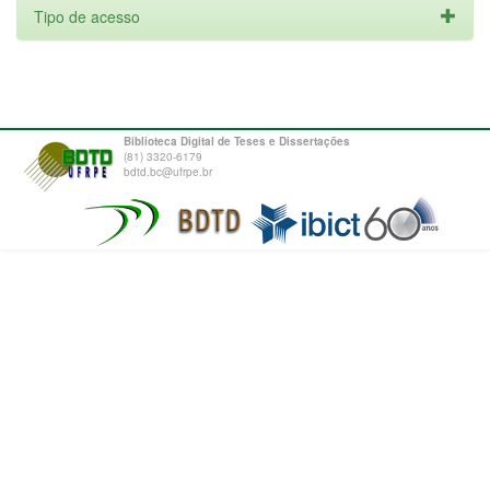
Tipo de acesso
Biblioteca Digital de Teses e Dissertações
(81) 3320-6179
bdtd.bc@ufrpe.br