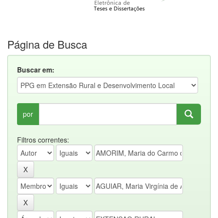
Página de Busca
Buscar em:
por
Filtros correntes: