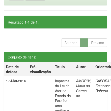
Resultado 1-1 de 1.
Anterior
1
Próximo
Conjunto de itens:
Data de
Pré-
Título
Autor
Orientad
defesa
visualização
17-Mai-2016
Impactos
AMORIM,
CAPORAL
da Lei de
Maria do
Francisco
Ater no
Carmo
Roberto
Estado da
de
Paraíba :
uma
análise a