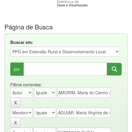
Página de Busca
Buscar em:
por
Filtros correntes: