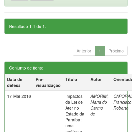
Resultado 1-1 de 1.
Anterior
1
Próximo
Conjunto de itens:
Data de
Pré-
Título
Autor
Orientad
defesa
visualização
17-Mai-2016
Impactos
AMORIM,
CAPORAL
da Lei de
Maria do
Francisco
Ater no
Carmo
Roberto
Estado da
de
Paraíba :
uma
análise a