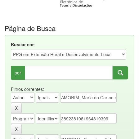
Página de Busca
Buscar em:
por
Filtros correntes: