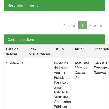
Resultado 1-1 de 1.
Anterior
1
Próximo
Conjunto de itens:
Data de
Pré-
Título
Autor
Orientad
defesa
visualização
17-Mai-2016
Impactos
AMORIM,
CAPORAL
da Lei de
Maria do
Francisco
Ater no
Carmo
Roberto
Estado da
de
Paraíba :
uma
análise a
partir das
Chamadas
Públicas