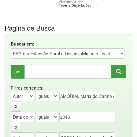
Página de Busca
Buscar em:
por
Filtros correntes: