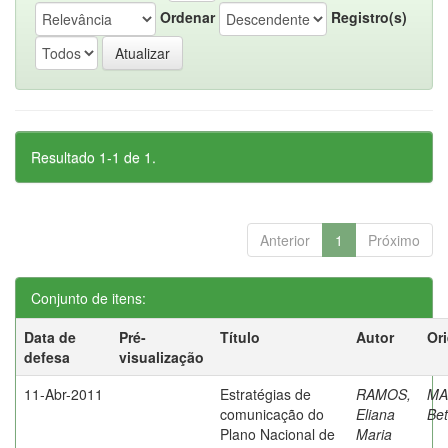
Ordenar
Registro(s)
Resultado 1-1 de 1.
Anterior
1
Próximo
Conjunto de itens:
Data de
Pré-
Título
Autor
Or
defesa
visualização
11-Abr-2011
Estratégias de
RAMOS,
MA
comunicação do
Eliana
Bet
Plano Nacional de
Maria