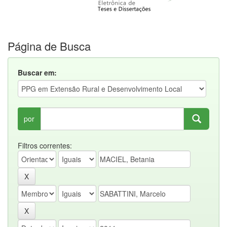
Página de Busca
Buscar em:
por
Filtros correntes: