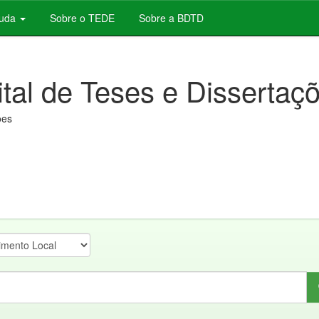
juda
Sobre o TEDE
Sobre a BDTD
ital de Teses e Dissertaç
ões