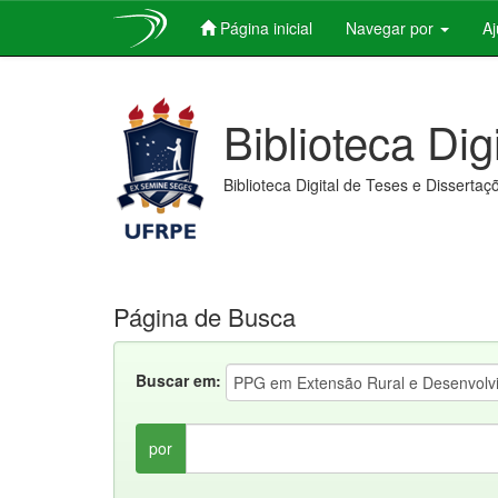
Página inicial
Navegar por
A
Skip
navigation
Biblioteca Dig
Biblioteca Digital de Teses e Dissertaç
Página de Busca
Buscar em:
por