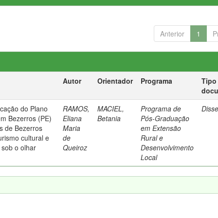
Anterior
1
P
Autor
Orientador
Programa
Tipo
doc
icação do Plano
RAMOS,
MACIEL,
Programa de
Diss
em Bezerros (PE)
Eliana
Betania
Pós-Graduação
us de Bezerros
Maria
em Extensão
rismo cultural e
de
Rural e
 sob o olhar
Queiroz
Desenvolvimento
Local