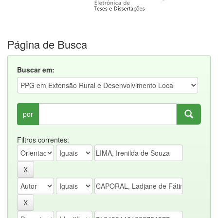
Página de Busca
Buscar em:
por
Filtros correntes: