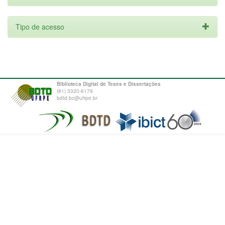
Tipo de acesso
Biblioteca Digital de Teses e Dissertações
(81) 3320-6179
bdtd.bc@ufrpe.br