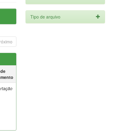
Tipo de arquivo
róximo
 de
umento
ertação