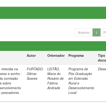
Anterior
1
P
Autor
Orientador
Programa
Tipo
doc
 retecida na
FURTADO,
LEITÃO,
Programa de
Diss
peixe e sonho :
Gilmar
Maria do
Pós-Graduação
da comissão
Soares
Rosário de
em Extensão
s sobre
Fátima
Rural e
senvolvimento
Andrade
Desenvolvimento
e pescadores
Local