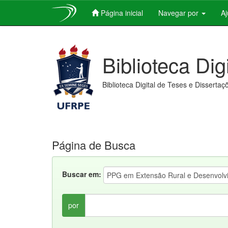
Página inicial
Navegar por
A
Skip
navigation
Biblioteca Dig
Biblioteca Digital de Teses e Dissertaç
Página de Busca
Buscar em:
por