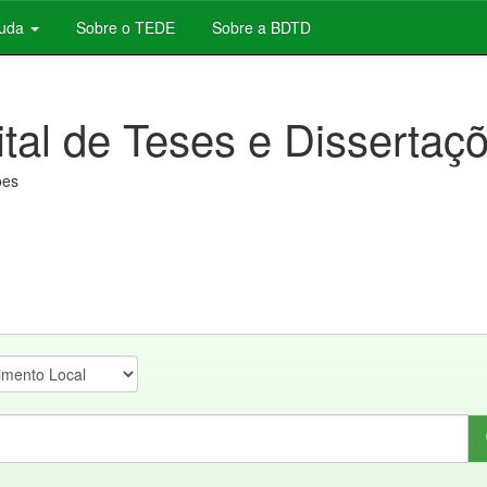
juda
Sobre o TEDE
Sobre a BDTD
ital de Teses e Dissertaç
ões