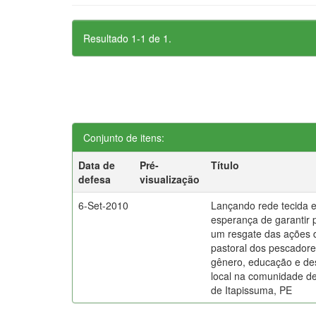
Resultado 1-1 de 1.
Conjunto de itens:
Data de
Pré-
Título
defesa
visualização
6-Set-2010
Lançando rede tecida e
esperança de garantir 
um resgate das ações 
pastoral dos pescadore
gênero, educação e de
local na comunidade d
de Itapissuma, PE