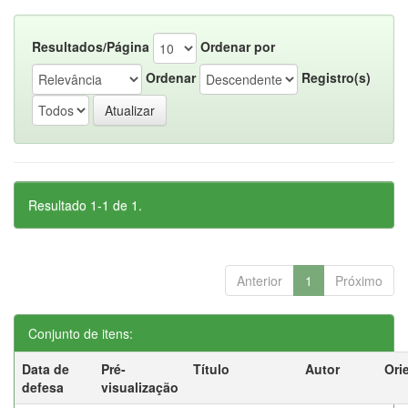
Resultados/Página
Ordenar por
Ordenar
Registro(s)
Resultado 1-1 de 1.
Anterior
1
Próximo
Conjunto de itens:
Data de
Pré-
Título
Autor
Ori
defesa
visualização