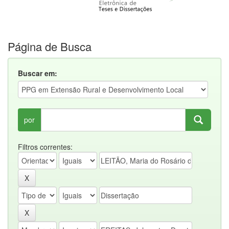
Página de Busca
Buscar em:
por
Filtros correntes: