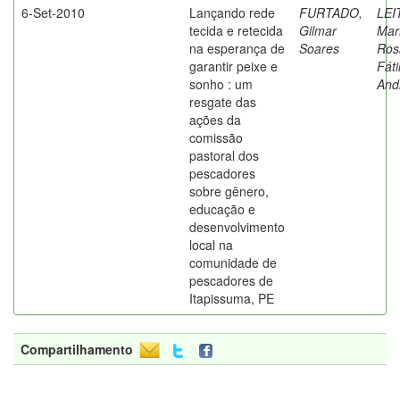
6-Set-2010
Lançando rede
FURTADO,
LEI
tecida e retecida
Gilmar
Mar
na esperança de
Soares
Ros
garantir peixe e
Fát
sonho : um
And
resgate das
ações da
comissão
pastoral dos
pescadores
sobre gênero,
educação e
desenvolvimento
local na
comunidade de
pescadores de
Itapissuma, PE
Compartilhamento