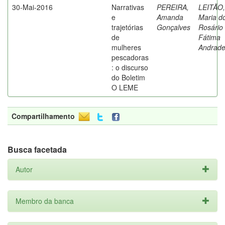
30-Mai-2016
Narrativas
PEREIRA,
LEITÃO,
e
Amanda
Maria d
trajetórias
Gonçalves
Rosário
de
Fátima
mulheres
Andrad
pescadoras
: o discurso
do Boletim
O LEME
Compartilhamento
Busca facetada
Autor
Membro da banca