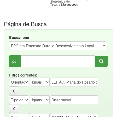
Página de Busca
Buscar em:
por
Filtros correntes: