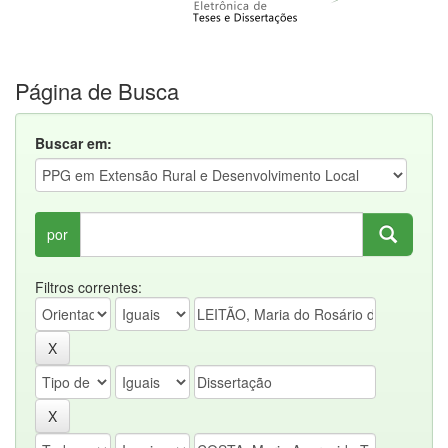
Página de Busca
Buscar em:
por
Filtros correntes: