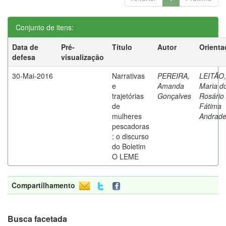
Conjunto de itens:
Data de
Pré-
Título
Autor
Orienta
defesa
visualização
30-Mai-2016
Narrativas
PEREIRA,
LEITÃO,
e
Amanda
Maria d
trajetórias
Gonçalves
Rosário
de
Fátima
mulheres
Andrad
pescadoras
: o discurso
do Boletim
O LEME
Compartilhamento
Busca facetada