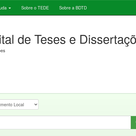
juda
Sobre o TEDE
Sobre a BDTD
ital de Teses e Dissertaç
ões