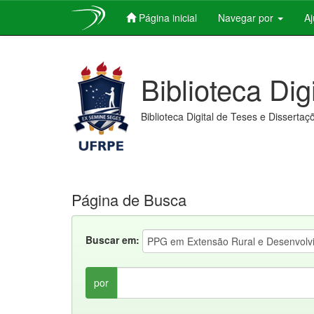
Página inicial
Navegar por
A
Skip
navigation
Biblioteca Dig
Biblioteca Digital de Teses e Dissertaç
Página de Busca
Buscar em:
por