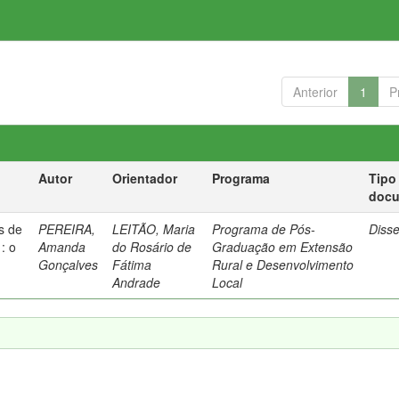
Anterior
1
P
Autor
Orientador
Programa
Tipo
doc
as de
PEREIRA,
LEITÃO, Maria
Programa de Pós-
Diss
: o
Amanda
do Rosário de
Graduação em Extensão
O
Gonçalves
Fátima
Rural e Desenvolvimento
Andrade
Local