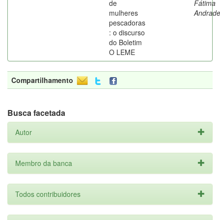
de
Fátima
mulheres
Andrad
pescadoras
: o discurso
do Boletim
O LEME
Compartilhamento
Busca facetada
Autor
Membro da banca
Todos contribuidores