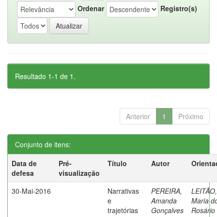
Ordenar
Registro(s)
Resultado 1-1 de 1.
Anterior
1
Próximo
Conjunto de itens:
Data de
Pré-
Título
Autor
Orienta
defesa
visualização
30-Mai-2016
Narrativas
PEREIRA,
LEITÃO,
e
Amanda
Maria d
trajetórias
Gonçalves
Rosário