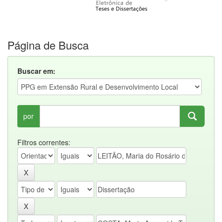
Página de Busca
Buscar em:
por
Filtros correntes: