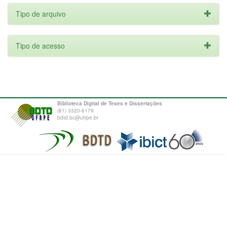
Tipo de arquivo
Tipo de acesso
Biblioteca Digital de Teses e Dissertações
(81) 3320-6179
bdtd.bc@ufrpe.br