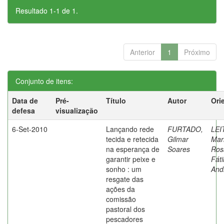
Resultado 1-1 de 1.
Anterior
1
Próximo
Conjunto de itens:
Data de
Pré-
Título
Autor
Ori
defesa
visualização
6-Set-2010
Lançando rede
FURTADO,
LEI
tecida e retecida
Gilmar
Mar
na esperança de
Soares
Ros
garantir peixe e
Fát
sonho : um
And
resgate das
ações da
comissão
pastoral dos
pescadores