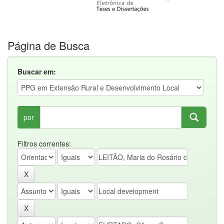
Página de Busca
Buscar em:
por
Filtros correntes: