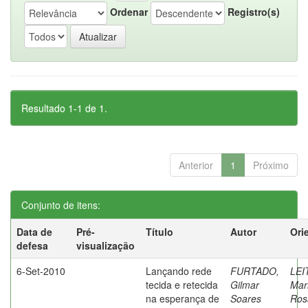
Ordenar
Registro(s)
Resultado 1-1 de 1.
Anterior
1
Próximo
Conjunto de itens:
Data de
Pré-
Título
Autor
Ori
defesa
visualização
6-Set-2010
Lançando rede
FURTADO,
LEI
tecida e retecida
Gilmar
Mar
na esperança de
Soares
Ros