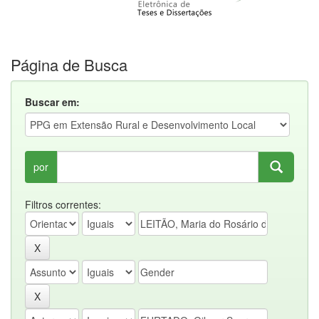
Página de Busca
Buscar em:
por
Filtros correntes: