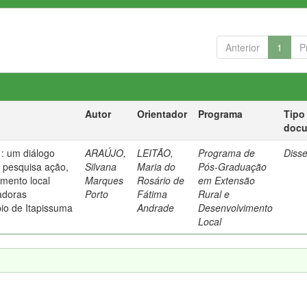
Anterior
1
P
Autor
Orientador
Programa
Tipo
doc
: um diálogo
ARAÚJO,
LEITÃO,
Programa de
Diss
e pesquisa ação,
Silvana
Maria do
Pós-Graduação
imento local
Marques
Rosário de
em Extensão
adoras
Porto
Fátima
Rural e
pio de Itapissuma
Andrade
Desenvolvimento
Local