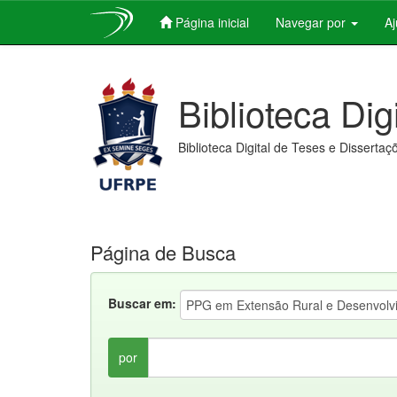
Página inicial
Navegar por
A
Skip
navigation
Biblioteca Dig
Biblioteca Digital de Teses e Dissertaç
Página de Busca
Buscar em:
por