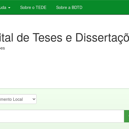
juda
Sobre o TEDE
Sobre a BDTD
ital de Teses e Dissertaç
ões