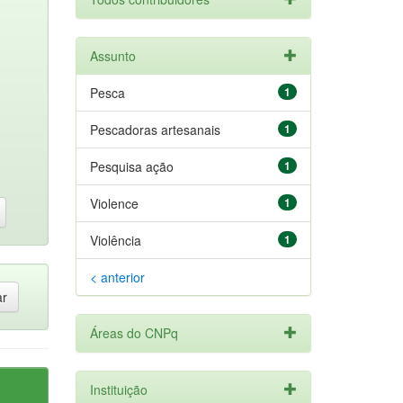
Assunto
Pesca
1
Pescadoras artesanais
1
Pesquisa ação
1
Violence
1
Violência
1
< anterior
Áreas do CNPq
Instituição