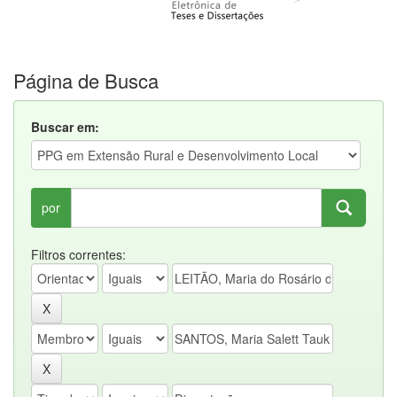
Página de Busca
Buscar em:
por
Filtros correntes: