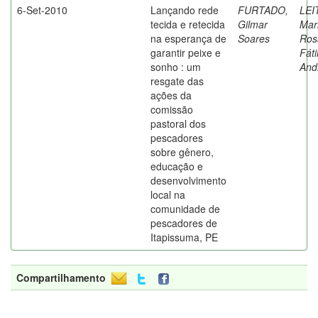
6-Set-2010
Lançando rede
FURTADO,
LEI
tecida e retecida
Gilmar
Mar
na esperança de
Soares
Ros
garantir peixe e
Fát
sonho : um
And
resgate das
ações da
comissão
pastoral dos
pescadores
sobre gênero,
educação e
desenvolvimento
local na
comunidade de
pescadores de
Itapissuma, PE
Compartilhamento