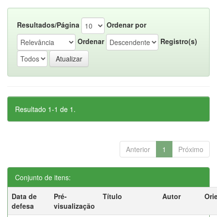
Resultados/Página
Ordenar por
Ordenar
Registro(s)
Resultado 1-1 de 1.
Anterior
1
Próximo
Conjunto de itens:
Data de
Pré-
Título
Autor
Ori
defesa
visualização