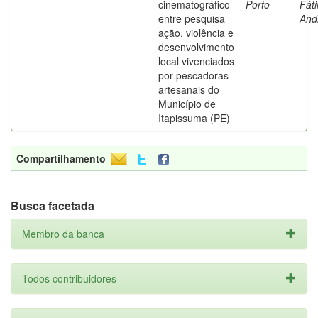
cinematográfico
Porto
Fát
entre pesquisa
And
ação, violência e
desenvolvimento
local vivenciados
por pescadoras
artesanais do
Município de
Itapissuma (PE)
Compartilhamento
Busca facetada
Membro da banca
Todos contribuidores