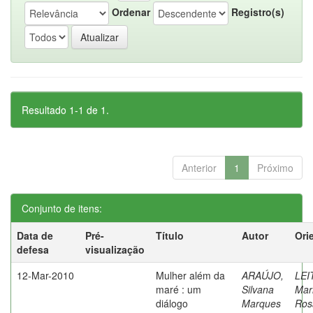
Ordenar
Registro(s)
Resultado 1-1 de 1.
Anterior
1
Próximo
Conjunto de itens:
Data de
Pré-
Título
Autor
Ori
defesa
visualização
12-Mar-2010
Mulher além da
ARAÚJO,
LEI
maré : um
Silvana
Mar
diálogo
Marques
Ros