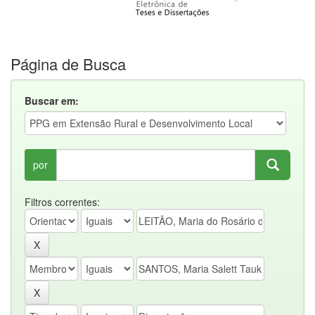
Página de Busca
Buscar em:
por
Filtros correntes: