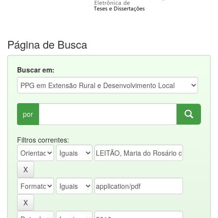
Página de Busca
Buscar em:
por
Filtros correntes: