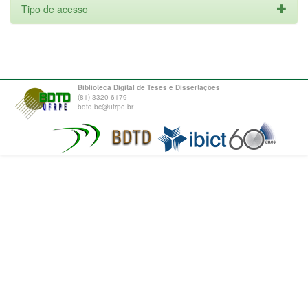
Tipo de acesso
Biblioteca Digital de Teses e Dissertações
(81) 3320-6179
bdtd.bc@ufrpe.br