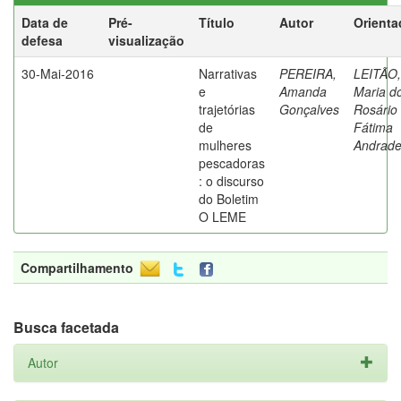
Data de
Pré-
Título
Autor
Orienta
defesa
visualização
30-Mai-2016
Narrativas
PEREIRA,
LEITÃO,
e
Amanda
Maria d
trajetórias
Gonçalves
Rosário
de
Fátima
mulheres
Andrad
pescadoras
: o discurso
do Boletim
O LEME
Compartilhamento
Busca facetada
Autor