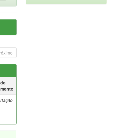
róximo
 de
umento
ertação