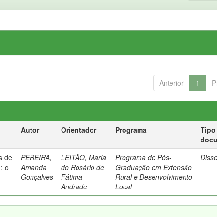
Anterior
1
P
Autor
Orientador
Programa
Tipo
doc
as de
PEREIRA,
LEITÃO, Maria
Programa de Pós-
Diss
: o
Amanda
do Rosário de
Graduação em Extensão
O
Gonçalves
Fátima
Rural e Desenvolvimento
Andrade
Local