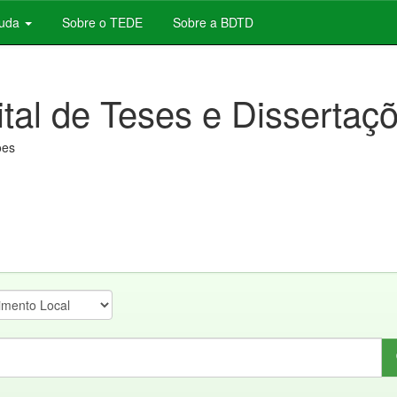
juda
Sobre o TEDE
Sobre a BDTD
ital de Teses e Dissertaç
ões