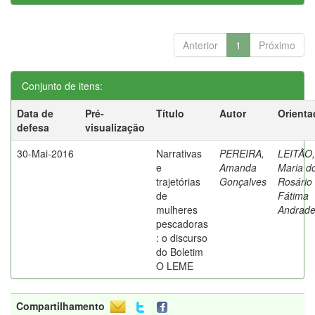
Anterior
1
Próximo
Conjunto de itens:
Data de
Pré-
Título
Autor
Orienta
defesa
visualização
30-Mai-2016
Narrativas
PEREIRA,
LEITÃO,
e
Amanda
Maria d
trajetórias
Gonçalves
Rosário
de
Fátima
mulheres
Andrad
pescadoras
: o discurso
do Boletim
O LEME
Compartilhamento