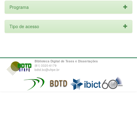
Programa
Tipo de acesso
Biblioteca Digital de Teses e Dissertações
(81) 3320-6179
bdtd.bc@ufrpe.br