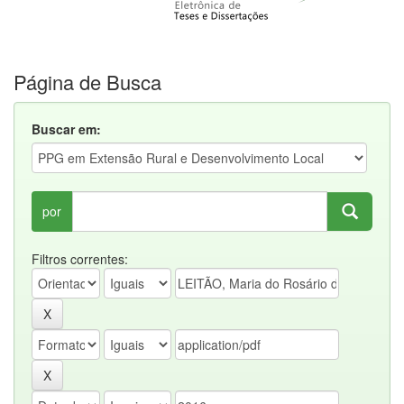
Página de Busca
Buscar em:
por
Filtros correntes: