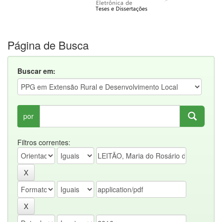
Página de Busca
Buscar em:
por
Filtros correntes: