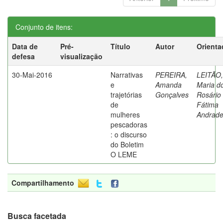
Conjunto de itens:
Data de
Pré-
Título
Autor
Orienta
defesa
visualização
30-Mai-2016
Narrativas
PEREIRA,
LEITÃO,
e
Amanda
Maria d
trajetórias
Gonçalves
Rosário
de
Fátima
mulheres
Andrad
pescadoras
: o discurso
do Boletim
O LEME
Compartilhamento
Busca facetada