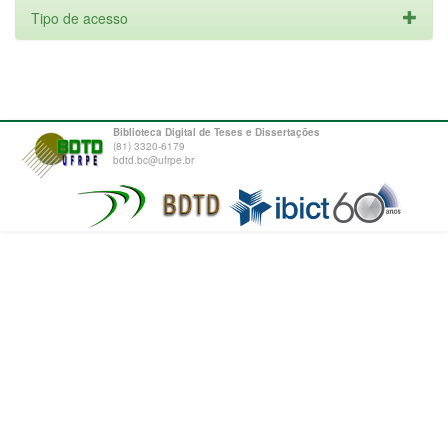
Tipo de acesso
Biblioteca Digital de Teses e Dissertações
(81) 3320-6179
bdtd.bc@ufrpe.br