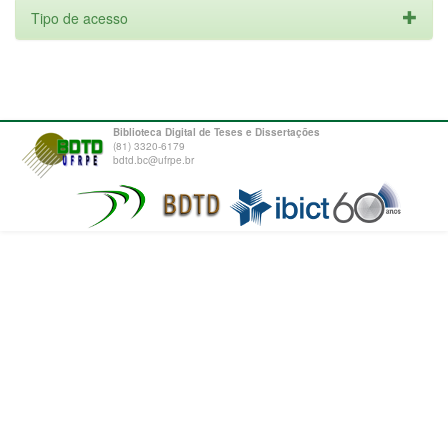
Tipo de acesso
Biblioteca Digital de Teses e Dissertações
(81) 3320-6179
bdtd.bc@ufrpe.br