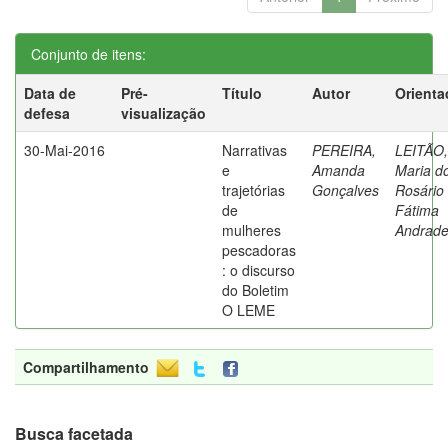
Conjunto de itens:
Data de
Pré-
Título
Autor
Orienta
defesa
visualização
30-Mai-2016
Narrativas
PEREIRA,
LEITÃO,
e
Amanda
Maria d
trajetórias
Gonçalves
Rosário
de
Fátima
mulheres
Andrad
pescadoras
: o discurso
do Boletim
O LEME
Compartilhamento
Busca facetada