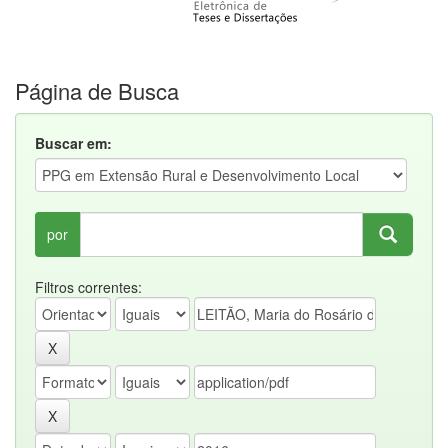
Página de Busca
Buscar em:
por
Filtros correntes: