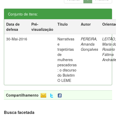
Conjunto de itens:
Data de
Pré-
Título
Autor
Orienta
defesa
visualização
30-Mai-2016
Narrativas
PEREIRA,
LEITÃO,
e
Amanda
Maria d
trajetórias
Gonçalves
Rosário
de
Fátima
mulheres
Andrad
pescadoras
: o discurso
do Boletim
O LEME
Compartilhamento
Busca facetada