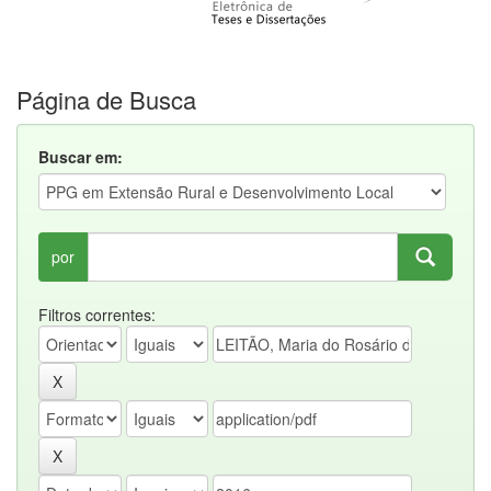
Página de Busca
Buscar em:
por
Filtros correntes: