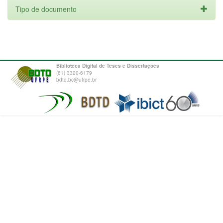
Tipo de documento
Biblioteca Digital de Teses e Dissertações
(81) 3320-6179
bdtd.bc@ufrpe.br