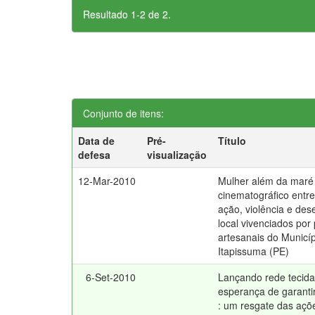
Resultado 1-2 de 2.
Conjunto de itens:
Data de
Pré-
Título
defesa
visualização
12-Mar-2010
Mulher além da maré 
cinematográfico entr
ação, violência e de
local vivenciados po
artesanais do Municí
Itapissuma (PE)
6-Set-2010
Lançando rede tecida
esperança de garanti
: um resgate das açõ