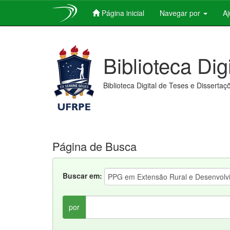
Página inicial
Navegar por
A
Skip
navigation
Biblioteca Dig
Biblioteca Digital de Teses e Dissertaç
Página de Busca
Buscar em:
por