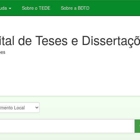
juda
Sobre o TEDE
Sobre a BDTD
ital de Teses e Dissertaç
ões