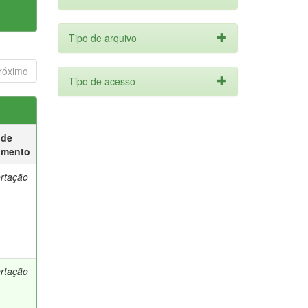
Tipo de arquivo
róximo
Tipo de acesso
 de
umento
ertação
ertação