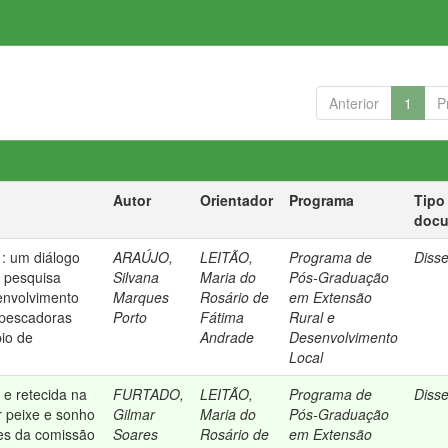
Anterior
1
P
Autor
Orientador
Programa
Tipo
doc
: um diálogo
ARAÚJO,
LEITÃO,
Programa de
Diss
e pesquisa
Silvana
Maria do
Pós-Graduação
senvolvimento
Marques
Rosário de
em Extensão
r pescadoras
Porto
Fátima
Rural e
pio de
Andrade
Desenvolvimento
Local
 e retecida na
FURTADO,
LEITÃO,
Programa de
Diss
r peixe e sonho
Gilmar
Maria do
Pós-Graduação
es da comissão
Soares
Rosário de
em Extensão