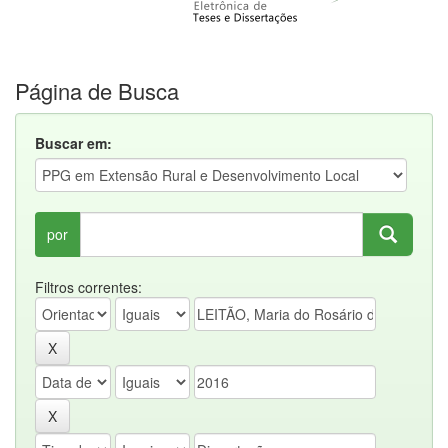
Página de Busca
Buscar em:
por
Filtros correntes: