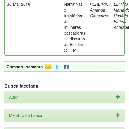
30-Mai-2016
Narrativas
PEREIRA,
LEITÃO,
e
Amanda
Maria d
trajetórias
Gonçalves
Rosário
de
Fátima
mulheres
Andrad
pescadoras
: o discurso
do Boletim
O LEME
Compartilhamento
Busca facetada
Autor
Membro da banca