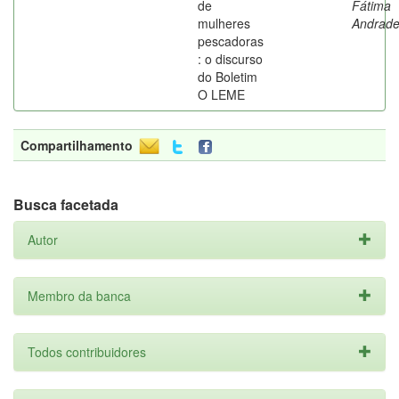
de
Fátima
mulheres
Andrad
pescadoras
: o discurso
do Boletim
O LEME
Compartilhamento
Busca facetada
Autor
Membro da banca
Todos contribuidores