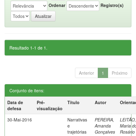
Ordenar
Registro(s)
Resultado 1-1 de 1.
Anterior
1
Próximo
Conjunto de itens:
Data de
Pré-
Título
Autor
Orienta
defesa
visualização
30-Mai-2016
Narrativas
PEREIRA,
LEITÃO,
e
Amanda
Maria d
trajetórias
Gonçalves
Rosário