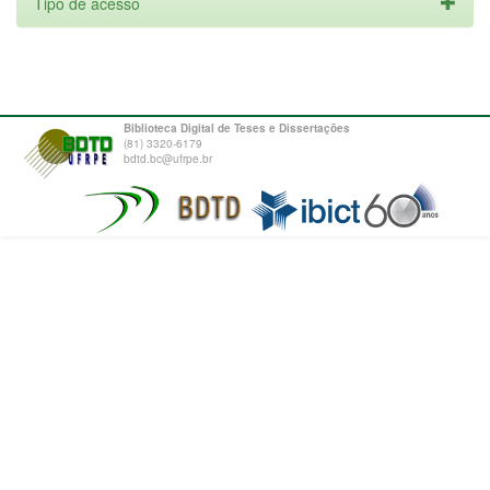
Tipo de acesso
Biblioteca Digital de Teses e Dissertações
(81) 3320-6179
bdtd.bc@ufrpe.br