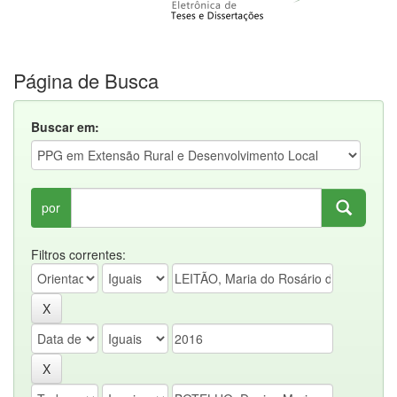
Página de Busca
Buscar em:
por
Filtros correntes: