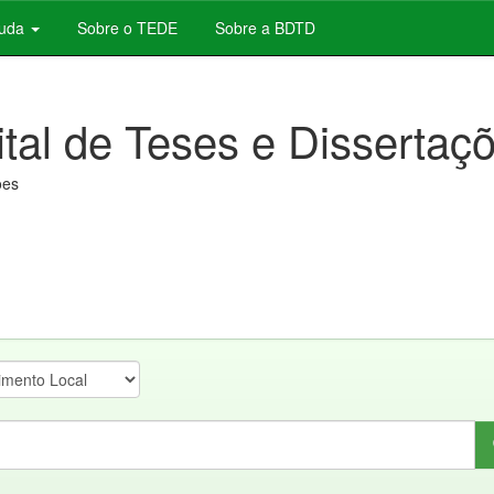
juda
Sobre o TEDE
Sobre a BDTD
ital de Teses e Dissertaç
ões