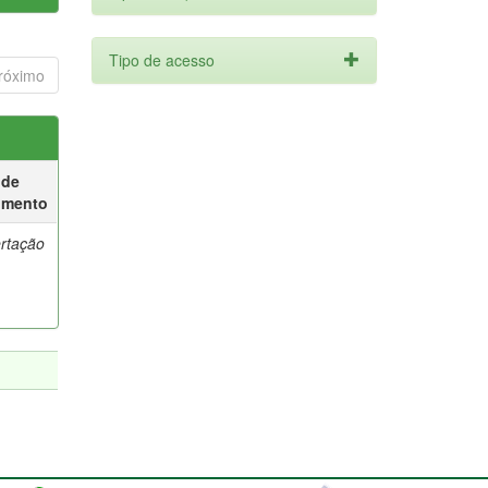
Tipo de acesso
róximo
 de
umento
ertação