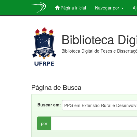
Página inicial
Navegar por
A
Skip
navigation
Biblioteca Dig
Biblioteca Digital de Teses e Dissertaç
Página de Busca
Buscar em:
por