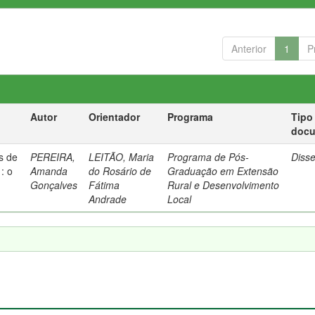
Anterior
1
P
Autor
Orientador
Programa
Tipo
doc
as de
PEREIRA,
LEITÃO, Maria
Programa de Pós-
Diss
: o
Amanda
do Rosário de
Graduação em Extensão
O
Gonçalves
Fátima
Rural e Desenvolvimento
Andrade
Local