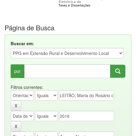
Página de Busca
Buscar em:
por
Filtros correntes: