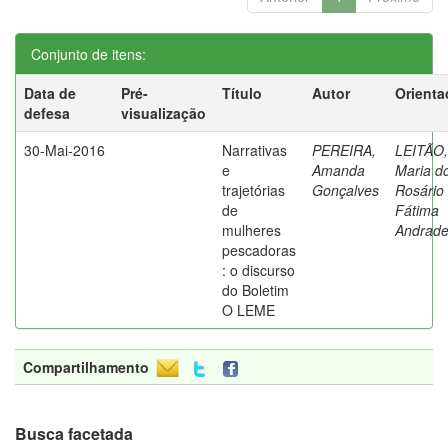
Conjunto de itens:
Data de
Pré-
Título
Autor
Orienta
defesa
visualização
30-Mai-2016
Narrativas
PEREIRA,
LEITÃO,
e
Amanda
Maria d
trajetórias
Gonçalves
Rosário
de
Fátima
mulheres
Andrad
pescadoras
: o discurso
do Boletim
O LEME
Compartilhamento
Busca facetada