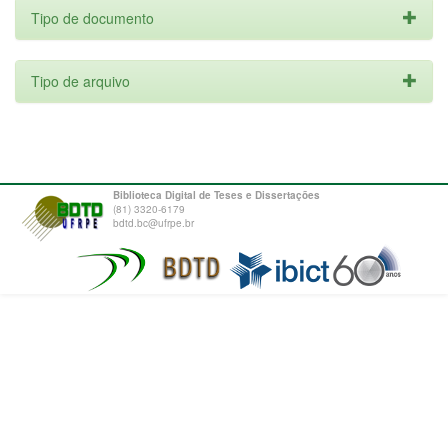
Tipo de documento
Tipo de arquivo
Biblioteca Digital de Teses e Dissertações
(81) 3320-6179
bdtd.bc@ufrpe.br