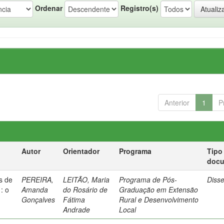
Ordenar
Registro(s)
Anterior
1
P
Autor
Orientador
Programa
Tipo
doc
as de
PEREIRA,
LEITÃO, Maria
Programa de Pós-
Diss
: o
Amanda
do Rosário de
Graduação em Extensão
O
Gonçalves
Fátima
Rural e Desenvolvimento
Andrade
Local