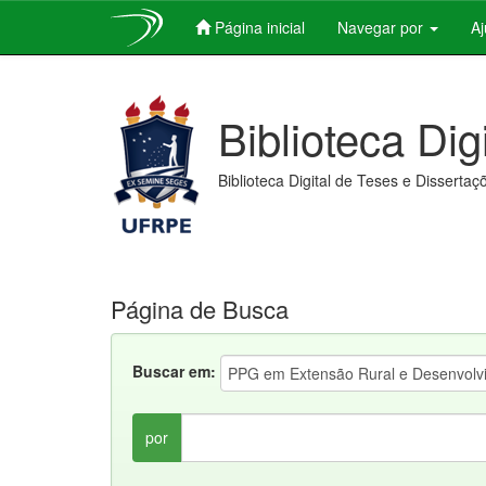
Página inicial
Navegar por
A
Skip
navigation
Biblioteca Dig
Biblioteca Digital de Teses e Dissertaç
Página de Busca
Buscar em:
por