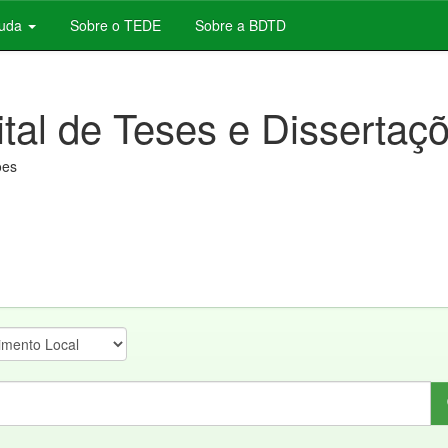
juda
Sobre o TEDE
Sobre a BDTD
ital de Teses e Dissertaç
ões