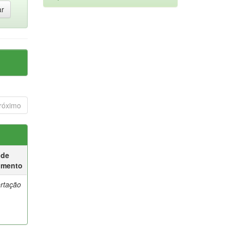
róximo
 de
umento
ertação