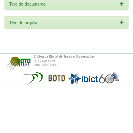
Tipo de documento
Tipo de arquivo
Biblioteca Digital de Teses e Dissertações
(81) 3320-6179
bdtd.bc@ufrpe.br