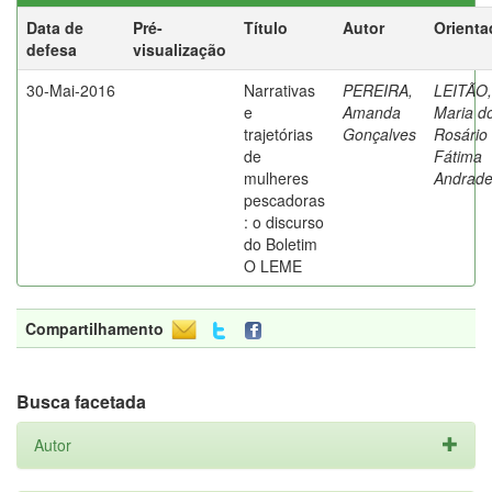
Data de
Pré-
Título
Autor
Orienta
defesa
visualização
30-Mai-2016
Narrativas
PEREIRA,
LEITÃO,
e
Amanda
Maria d
trajetórias
Gonçalves
Rosário
de
Fátima
mulheres
Andrad
pescadoras
: o discurso
do Boletim
O LEME
Compartilhamento
Busca facetada
Autor