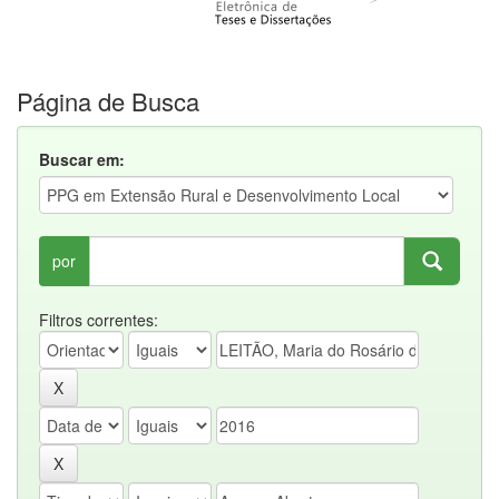
Página de Busca
Buscar em:
por
Filtros correntes: