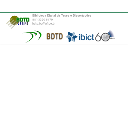
Biblioteca Digital de Teses e Dissertações
(81) 3320-6179
bdtd.bc@ufrpe.br