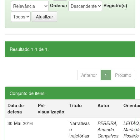
Ordenar
Registro(s)
Resultado 1-1 de 1.
Anterior
1
Próximo
Conjunto de itens:
Data de
Pré-
Título
Autor
Orienta
defesa
visualização
30-Mai-2016
Narrativas
PEREIRA,
LEITÃO,
e
Amanda
Maria d
trajetórias
Gonçalves
Rosário