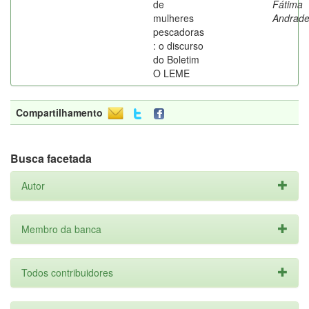
de
Fátima
mulheres
Andrad
pescadoras
: o discurso
do Boletim
O LEME
Compartilhamento
Busca facetada
Autor
Membro da banca
Todos contribuidores