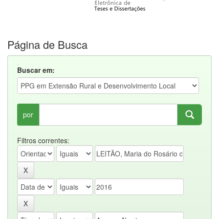
Página de Busca
Buscar em:
por
Filtros correntes: