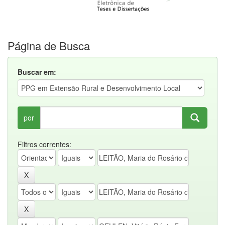
Página de Busca
Buscar em:
por
Filtros correntes: