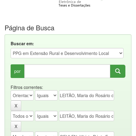
Página de Busca
Buscar em:
por
Filtros correntes: