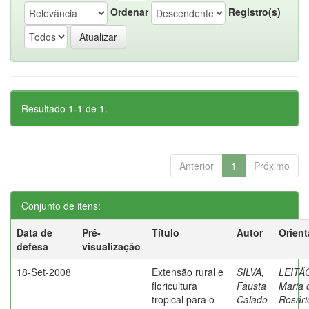
Ordenar
Registro(s)
Resultado 1-1 de 1.
Anterior
1
Próximo
Conjunto de itens:
Data de
Pré-
Título
Autor
Orient
defesa
visualização
18-Set-2008
Extensão rural e
SILVA,
LEITÃ
floricultura
Fausta
Maria 
tropical para o
Calado
Rosári