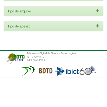
Tipo de arquivo
Tipo de acesso
Biblioteca Digital de Teses e Dissertações
(81) 3320-6179
bdtd.bc@ufrpe.br