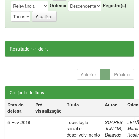
Ordenar
Registro(s)
Resultado 1-1 de 1.
Anterior
1
Próximo
Conjunto de itens:
Data de
Pré-
Título
Autor
Orien
defesa
visualização
5-Fev-2016
Tecnologia
SOARES
LEITÃ
social e
JUNIOR,
Maria
desenvolvimento
Dinando
Rosár