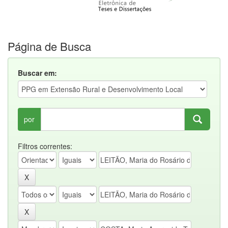
Página de Busca
Buscar em:
por
Filtros correntes: