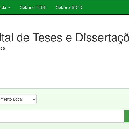
juda
Sobre o TEDE
Sobre a BDTD
ital de Teses e Dissertaç
ões