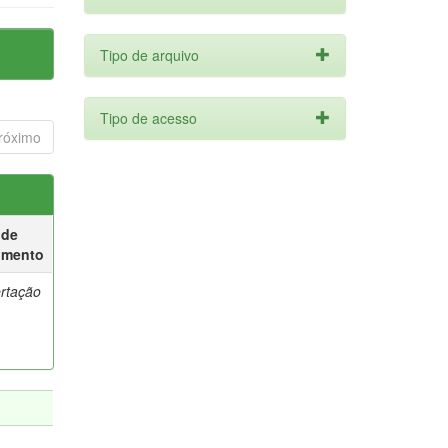
Tipo de arquivo
Tipo de acesso
róximo
 de
umento
ertação