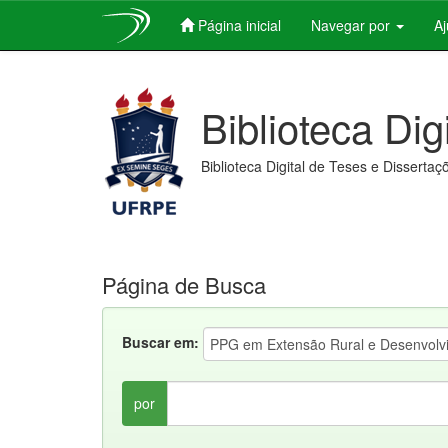
Página inicial
Navegar por
A
Skip
navigation
Biblioteca Dig
Biblioteca Digital de Teses e Dissertaç
Página de Busca
Buscar em:
por