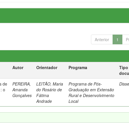
Anterior
1
P
Autor
Orientador
Programa
Tipo
doc
as de
PEREIRA,
LEITÃO, Maria
Programa de Pós-
Diss
: o
Amanda
do Rosário de
Graduação em Extensão
O
Gonçalves
Fátima
Rural e Desenvolvimento
Andrade
Local