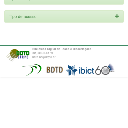
Tipo de acesso
Biblioteca Digital de Teses e Dissertações
(81) 3320-6179
bdtd.bc@ufrpe.br