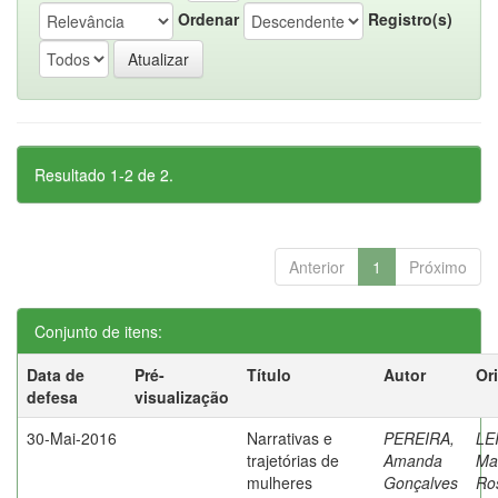
Ordenar
Registro(s)
Resultado 1-2 de 2.
Anterior
1
Próximo
Conjunto de itens:
Data de
Pré-
Título
Autor
Or
defesa
visualização
30-Mai-2016
Narrativas e
PEREIRA,
LE
trajetórias de
Amanda
Ma
mulheres
Gonçalves
Ro