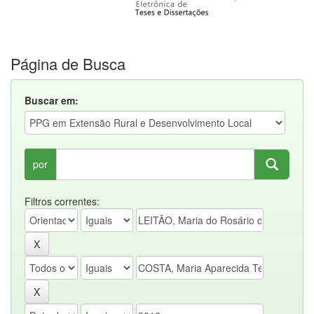
Página de Busca
Buscar em:
por
Filtros correntes: