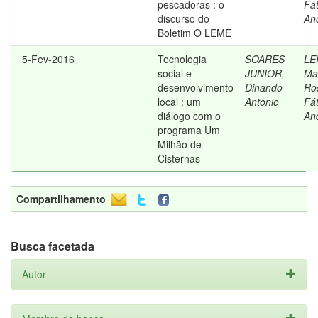
pescadoras : o
Fá
discurso do
An
Boletim O LEME
5-Fev-2016
Tecnologia
SOARES
LE
social e
JUNIOR,
Ma
desenvolvimento
Dinando
Ro
local : um
Antonio
Fá
diálogo com o
An
programa Um
Milhão de
Cisternas
Compartilhamento
Busca facetada
Autor