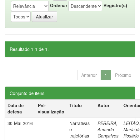
Ordenar
Registro(s)
Resultado 1-1 de 1.
Anterior
1
Próximo
Conjunto de itens:
Data de
Pré-
Título
Autor
Orienta
defesa
visualização
30-Mai-2016
Narrativas
PEREIRA,
LEITÃO,
e
Amanda
Maria d
trajetórias
Gonçalves
Rosário