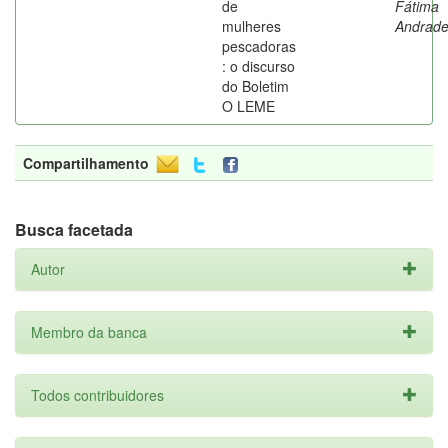
de
Fátima
mulheres
Andrad
pescadoras
: o discurso
do Boletim
O LEME
Compartilhamento
Busca facetada
Autor
Membro da banca
Todos contribuidores