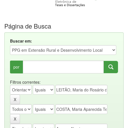
Página de Busca
Buscar em:
por
Filtros correntes: