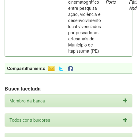
cinematográfico
Porto
Fát
entre pesquisa
And
ação, violência e
desenvolvimento
local vivenciados
por pescadoras
artesanais do
Município de
Itapissuma (PE)
Compartilhamento
Busca facetada
Membro da banca
Todos contribuidores