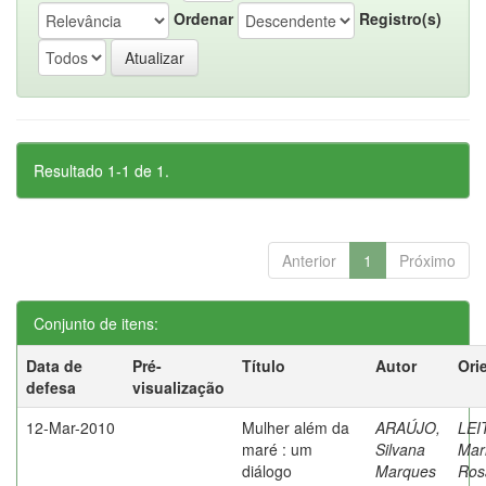
Ordenar
Registro(s)
Resultado 1-1 de 1.
Anterior
1
Próximo
Conjunto de itens:
Data de
Pré-
Título
Autor
Ori
defesa
visualização
12-Mar-2010
Mulher além da
ARAÚJO,
LEI
maré : um
Silvana
Mar
diálogo
Marques
Ros