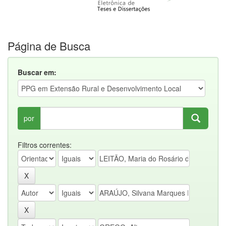
Página de Busca
Buscar em:
por
Filtros correntes: