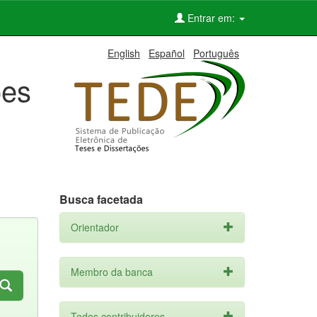
Entrar em:
English
Español
Português
ões
Busca facetada
Orientador
Membro da banca
Todos contribuidores