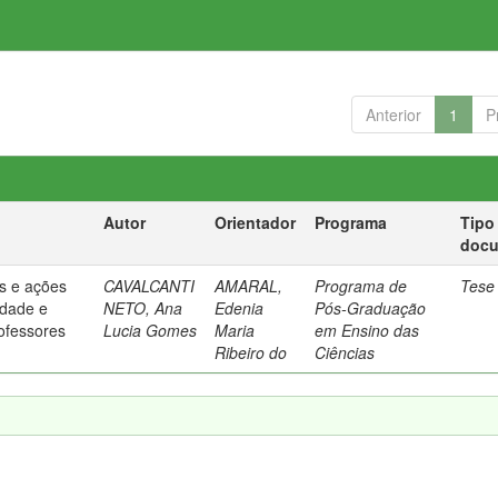
Anterior
1
P
Autor
Orientador
Programa
Tipo
doc
s e ações
CAVALCANTI
AMARAL,
Programa de
Tese
idade e
NETO, Ana
Edenia
Pós-Graduação
rofessores
Lucia Gomes
Maria
em Ensino das
Ribeiro do
Ciências