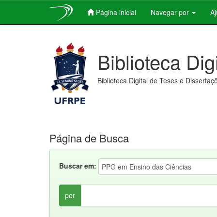
Página inicial
Navegar por
A
Skip
navigation
Biblioteca Dig
Biblioteca Digital de Teses e Dissertaç
Página de Busca
Buscar em:
por