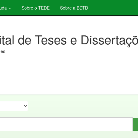
juda
Sobre o TEDE
Sobre a BDTD
ital de Teses e Dissertaç
ões