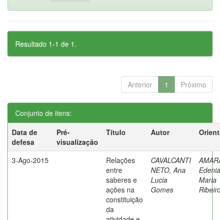
Resultado 1-1 de 1.
Anterior
1
Próximo
Conjunto de itens:
Data de
Pré-
Título
Autor
Orien
defesa
visualização
3-Ago-2015
Relações
CAVALCANTI
AMAR
entre
NETO, Ana
Edeni
saberes e
Lucia
Maria
ações na
Gomes
Ribeir
constituição
da
atividade e