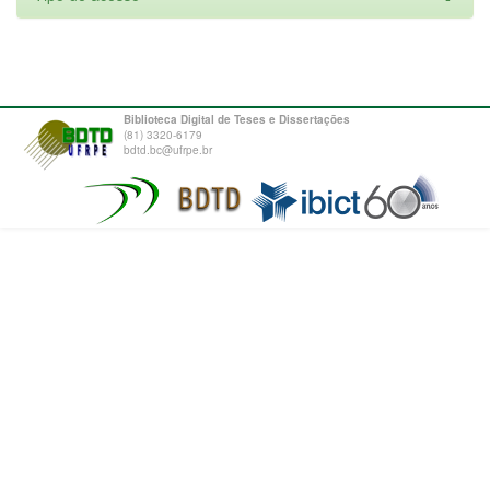
Biblioteca Digital de Teses e Dissertações
(81) 3320-6179
bdtd.bc@ufrpe.br