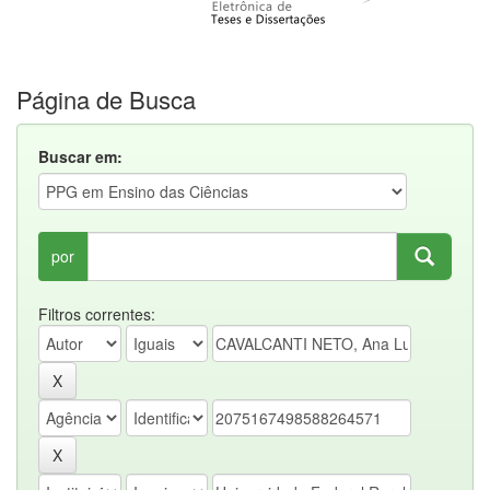
Página de Busca
Buscar em:
por
Filtros correntes: