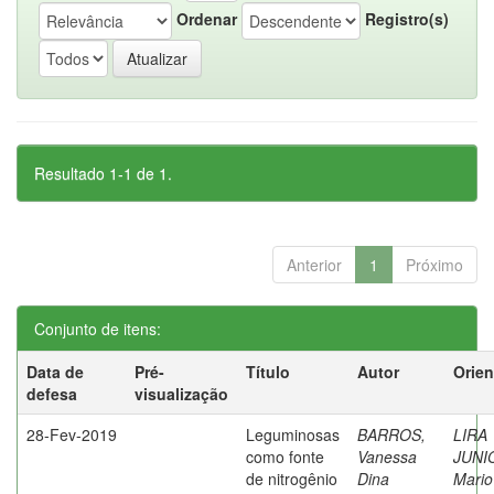
Ordenar
Registro(s)
Resultado 1-1 de 1.
Anterior
1
Próximo
Conjunto de itens:
Data de
Pré-
Título
Autor
Orien
defesa
visualização
28-Fev-2019
Leguminosas
BARROS,
LIRA
como fonte
Vanessa
JUNI
de nitrogênio
Dina
Mario