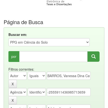
Página de Busca
Buscar em:
por
Filtros correntes: