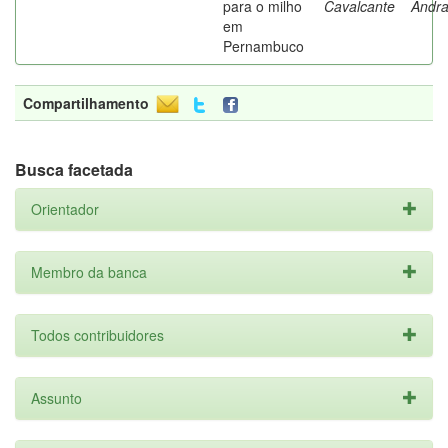
para o milho
Cavalcante
Andr
em
Pernambuco
Compartilhamento
Busca facetada
Orientador
Membro da banca
Todos contribuidores
Assunto