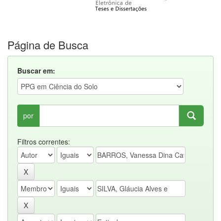
Página de Busca
Buscar em:
por
Filtros correntes: