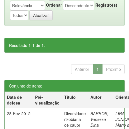
Ordenar
Registro(s)
Resultado 1-1 de 1.
Anterior
1
Próximo
Conjunto de itens:
Data de
Pré-
Título
Autor
Orient
defesa
visualização
28-Fev-2012
Diversidade
BARROS,
LIRA
rizobiana
Vanessa
JUNIO
de caupi
Dina
Mario 