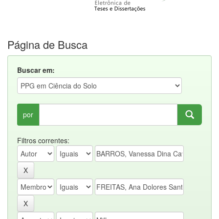
Página de Busca
Buscar em:
por
Filtros correntes: