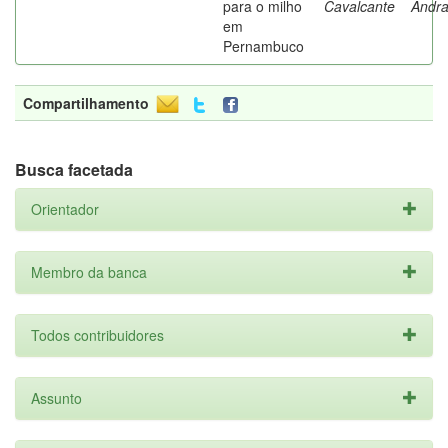
para o milho
Cavalcante
Andr
em
Pernambuco
Compartilhamento
Busca facetada
Orientador
Membro da banca
Todos contribuidores
Assunto