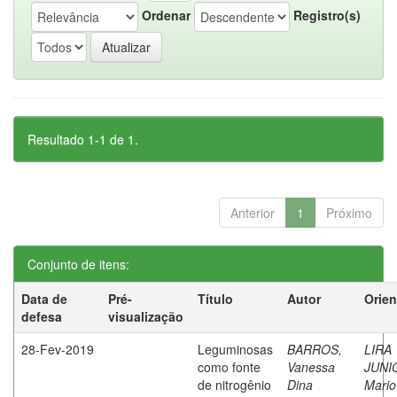
Ordenar
Registro(s)
Resultado 1-1 de 1.
Anterior
1
Próximo
Conjunto de itens:
Data de
Pré-
Título
Autor
Orien
defesa
visualização
28-Fev-2019
Leguminosas
BARROS,
LIRA
como fonte
Vanessa
JUNI
de nitrogênio
Dina
Mario