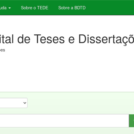
juda
Sobre o TEDE
Sobre a BDTD
ital de Teses e Dissertaç
ões