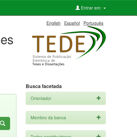
Entrar em:
English
Español
Português
ões
Busca facetada
Orientador
Membro da banca
Todos contribuidores