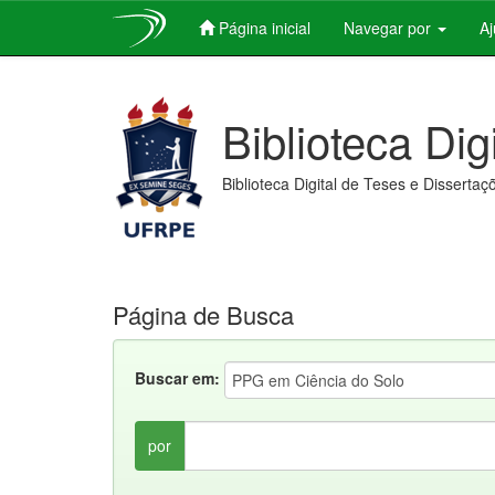
Página inicial
Navegar por
A
Skip
navigation
Biblioteca Dig
Biblioteca Digital de Teses e Dissertaç
Página de Busca
Buscar em:
por