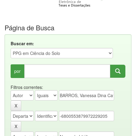
Página de Busca
Buscar em:
por
Filtros correntes: