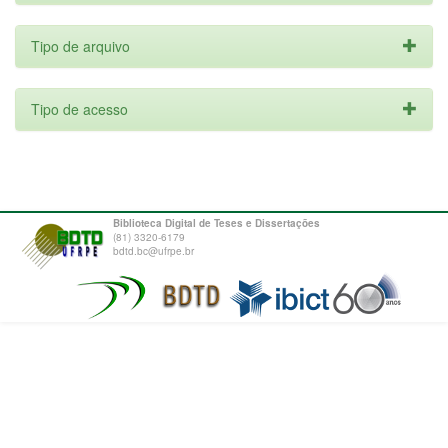
Tipo de arquivo
Tipo de acesso
Biblioteca Digital de Teses e Dissertações
(81) 3320-6179
bdtd.bc@ufrpe.br