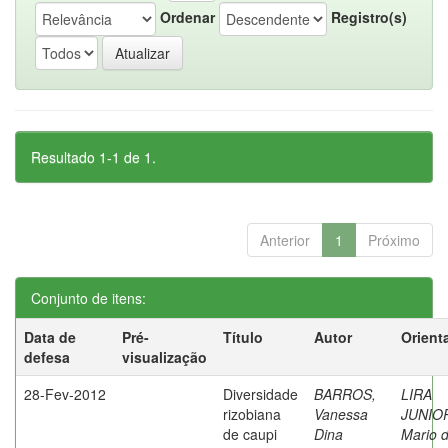
Ordenar
Registro(s)
Resultado 1-1 de 1.
Anterior
1
Próximo
Conjunto de itens:
Data de
Pré-
Título
Autor
Orient
defesa
visualização
28-Fev-2012
Diversidade
BARROS,
LIRA
rizobiana
Vanessa
JUNIO
de caupi
Dina
Mario 